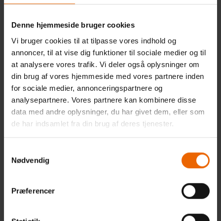
I designprocessen skitserede vi en enkel navigation
Denne hjemmeside bruger cookies
med let adgang til selvbetjening og Skanderborg
Vi bruger cookies til at tilpasse vores indhold og
Forsynings tre forsyningsområder; drikkevand,
annoncer, til at vise dig funktioner til sociale medier og til
spildevand og regn/klimatilpasning.
at analysere vores trafik. Vi deler også oplysninger om
Derved kan brugerne nemt finde den ønskede
din brug af vores hjemmeside med vores partnere inden
information uden at skulle kontakte
for sociale medier, annonceringspartnere og
forsyningsselskabet via telefon eller mail.
analysepartnere. Vores partnere kan kombinere disse
data med andre oplysninger, du har givet dem, eller som
I designprocessen inspirerede vi også kunden til at
de har indsamlet fra din brug af deres tjenester.
redesigne deres logo, så det på elegant og moderne vis
viser deres forsyningsområder.
Samtykkevalg
Nødvendig
Organisation modtog vores logoforslag positivt, og det
nye logo samt designguiden blev udviklet parallelt med
den nye hjemmeside for at sikre, at det ikke påvirkede
Præferencer
deadline for lancering.