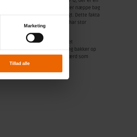
r vi ved at være aktiv del af SIF Q, der er en
elige fodboldtalenter. Det kommer næppe bag
 og betragtes meget forskelligt. Dette fakta
lse og status i sportsverdenen har stor
Marketing
jælp til markedsføring og websitet
dlem af bestyrelsen. Skabertrang bakker op
, at kvinder er lige så meget værd som
Tillad alle