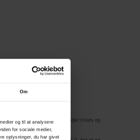
Om
nder og piger overalt.
 en ligelig fordeling af køn på
dsplads, hvor både mænd og kvinder trives og
 medier og til at analysere
nden for sociale medier,
e oplysninger, du har givet