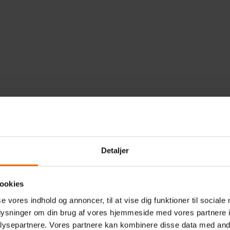
TAK TIL LIGESTILLING
Detaljer
ål 5.1: Stop alle former for diskrimination af kvi
ookies
kabertrang bestræber vi os på at bidrage til ligestillingen med
dspladsen. Vi praktiserer ligeløn og ønsker at have en arbej
se vores indhold og annoncer, til at vise dig funktioner til sociale
r sig til at komme på arbejde.
oplysninger om din brug af vores hjemmeside med vores partnere i
ysepartnere. Vores partnere kan kombinere disse data med andr