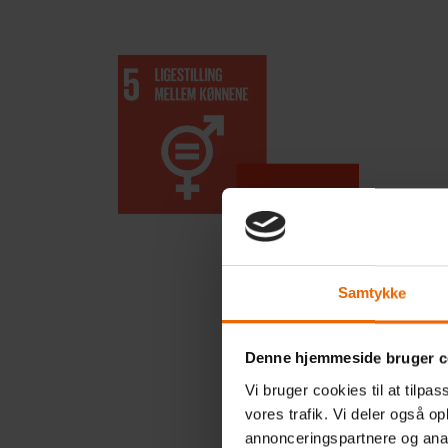
JA 
Samtykke
Delm
Denne hjemmeside bruger c
Hos S
arbej
Vi bruger cookies til at tilpas
glæde
vores trafik. Vi deler også 
annonceringspartnere og anal