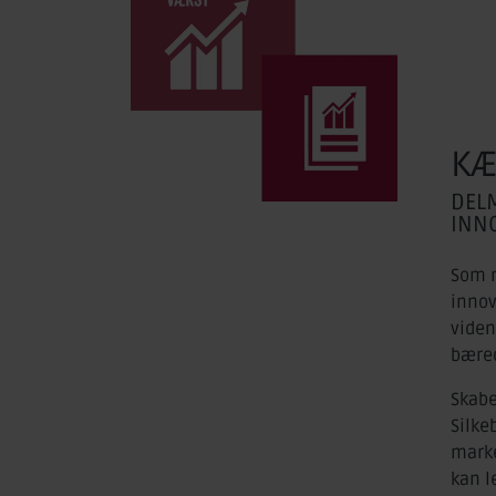
KÆ
DELM
INN
Som r
innov
viden
bæred
Skabe
Silke
marke
kan l