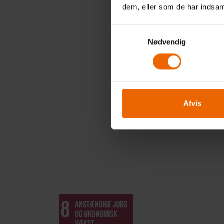
Skabe
dem, eller som de har indsaml
fodbo
på no
Samtykkevalg
arbej
Nødvendig
afsmi
Derfo
https
om kl
Afvis
mæn
Vi he