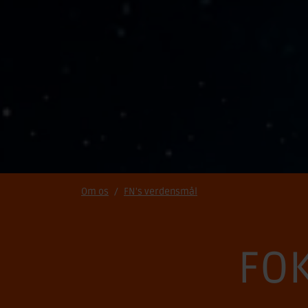
Om os
FN's verdensmål
FO