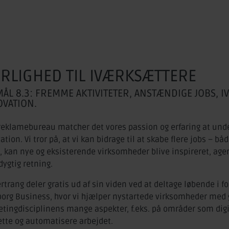
RLIGHED TIL IVÆRKSÆTTERE
ÅL 8.3: FREMME AKTIVITETER, ANSTÆNDIGE JOBS, I
OVATION.
eklamebureau matcher det vores passion og erfaring at under
ation. Vi tror på, at vi kan bidrage til at skabe flere jobs – bå
, kan nye og eksisterende virksomheder blive inspireret, age
ygtig retning.
rtrang deler gratis ud af sin viden ved at deltage løbende i
borg Business, hvor vi hjælper nystartede virksomheder med 
tingdisciplinens mange aspekter, f.eks. på områder som digit
ette og automatisere arbejdet.