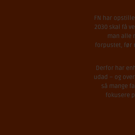
FN har opstille
2030 skal få v
man alle m
forpustet, før
Derfor har en
udad – og over
så mange fa
fokusere på