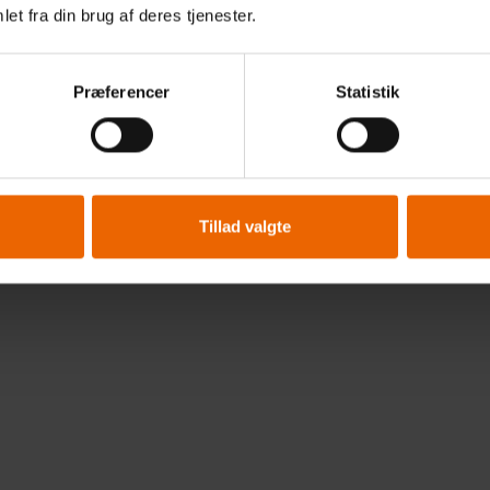
rtrang bakker også op om ligestilling i sportens verden. Det gø
et fra din brug af deres tjenester.
ldklub i Silkeborg med formål om at spotte og udvikle kvind
gen, at fodbold er et område, hvor mænd og kvinder behandles
der kvindefodbolden i disse år hårdt på at ændre, fordi ansee
Præferencer
Statistik
tning til resten af samfundet.
r har vi valgt at være sponsorer for klubben, bl.a. i form af h
://www.sifq.dk/
, og derudover er Søren Vestergaard aktivt me
ubbens ihærdige arbejde, som søger at fremme opfattelsen af
Tillad valgte
d.
pper på kvinderne!