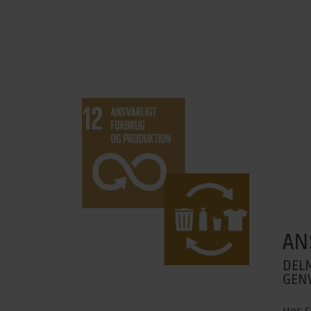
AN
DEL
GEN