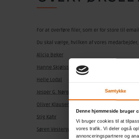
For at overføre filer, som er for store til em
Du skal vælge, hvilken af vores medarbejder, du
Alicja Beker
Hanne Skjølstrup Mikkelsen
Helle Lodal
Samtykke
Jesper G. Nørgaard
Oliver Klausen
Denne hjemmeside bruger c
Stig Kahr
Vi bruger cookies til at tilpas
vores trafik. Vi deler også 
Søren Vestergaard
annonceringspartnere og anal