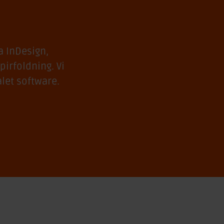
a InDesign,
pirfoldning. Vi
alet software.