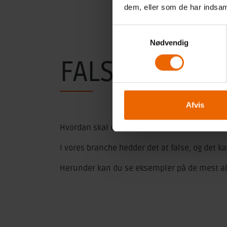
dem, eller som de har indsaml
Samtykkevalg
Nødvendig
FALSEMETOD
Afvis
Hvordan skal din folder foldes?
I vores branche hedder det at false, og det ka
Herunder kan du se eksempler på de mest a