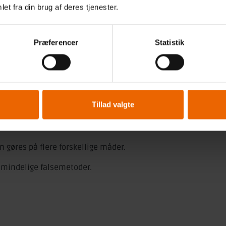
et fra din brug af deres tjenester.
Præferencer
Statistik
ER
Tillad valgte
n gøres på flere forskellige måder.
lmindelige falsemetoder.