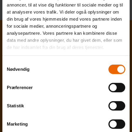
annoncer, til at vise dig funktioner til sociale medier og til
at analysere vores trafik. Vi deler også oplysninger om
din brug af vores hjemmeside med vores partnere inden
for sociale medier, annonceringspartnere og
analysepartnere. Vores partnere kan kombinere disse
TANKERNE BAG
data med andre oplysninger, du har givet dem, eller som
de har indsamlet fra din brug af deres tjenester.
WEBLØSNINGEN
Samtykkevalg
Nødvendig
Skabertrang udarbejdede et
webdesign
i en
ungdommelig og livsglad stil og tone. Vi fokuserede på,
Præferencer
at forsiden skulle være en indbydende og overskuelig
indgangsportal for potentielle studerende, hvor der er
noget at ”gå på opdagelse i”.
Statistik
Forsiden er særlig rettet mod dem, der er nysgerrige på,
hvad EAMV er og kan tilbyde, mens de målrettede kan
Marketing
finde vej via megamenuen, som gør det let at få adgang