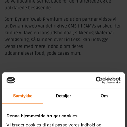
selve uddannelserne, både for de målrettede og de
uafklarede besøgende.
Som Dynamicweb Premium solution partner vidste vi,
at Dynamicweb var det rigtige CMS til EAMVs ønsker. Her
kunne vi lave en langtidsholdbar, sikker og skalerbar
webløsning, så kunden over tid f.eks. kan udbygge
websitet med mere indhold om deres
uddannelsestilbud, gode cases m.m.
Samtykke
Detaljer
Om
Denne hjemmeside bruger cookies
Vi bruger cookies til at tilpasse vores indhold og