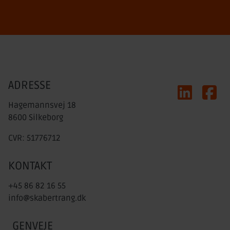
ADRESSE
LinkedIn
Faceb
Hagemannsvej 18
8600 Silkeborg
CVR: 51776712
KONTAKT
+45 86 82 16 55
info@skabertrang.dk
GENVEJE