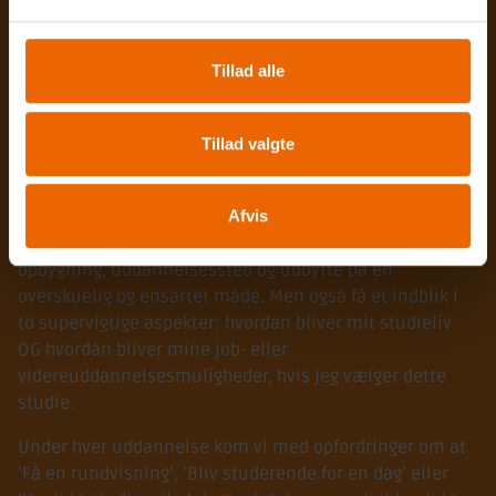
til en oversigt over studieretninger samt en ”guide til
uddannelsesvalg”.
Tillad alle
Vi ønskede, at det var rigelig med plads til personlige
historier og udtalelser fra nuværende studerende på
Tillad valgte
tværs af uddannelserne, som den besøgende kunne
spejle sig i.
Afvis
Derudover skulle den besøgende med få klik få
præsenteret det valgte studieindhold, varighed,
opbygning, uddannelsessted og udbytte på en
overskuelig og ensartet måde. Men også få et indblik i
to supervigtige aspekter: hvordan bliver mit studieliv
OG hvordan bliver mine job- eller
videreuddannelsesmuligheder, hvis jeg vælger dette
studie.
Under hver uddannelse kom vi med opfordringer om at
’Få en rundvisning’, ’Bliv studerende for en dag’ eller