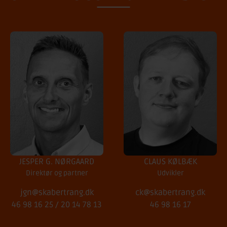
JESPER G. NØRGAARD
CLAUS KØLBÆK
Direktør og partner
Udvikler
jgn@skabertrang.dk
ck@skabertrang.dk
46 98 16 25
/
20 14 78 13
46 98 16 17