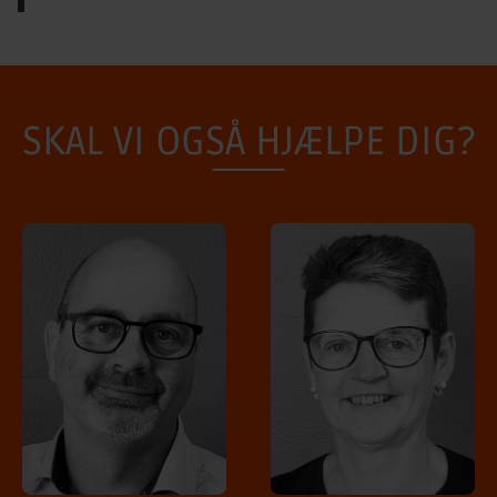
SKAL VI OGSÅ HJÆLPE DIG?