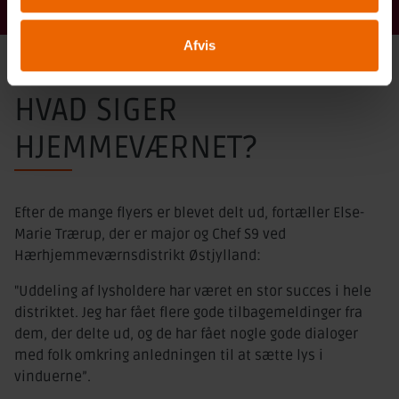
Afvis
HVAD SIGER
HJEMMEVÆRNET?
Efter de mange flyers er blevet delt ud, fortæller Else-
Marie Trærup, der er major og Chef S9 ved
Hærhjemmeværnsdistrikt Østjylland:
"Uddeling af lysholdere har været en stor succes i hele
distriktet. Jeg har fået flere gode tilbagemeldinger fra
dem, der delte ud, og de har fået nogle gode dialoger
med folk omkring anledningen til at sætte lys i
vinduerne”.