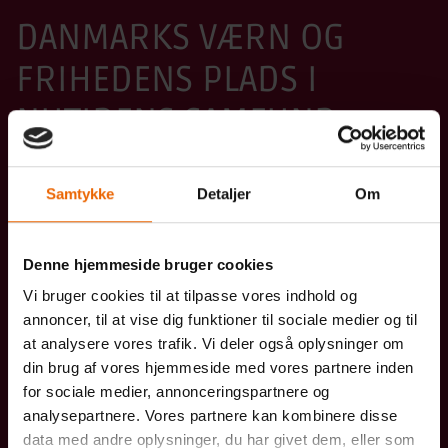
DANMARKS VÆRN OG
FRIHEDENS PLADS I
NUTIDENS SAMFUND
I 75 ÅR HAR HJEMMEVÆRNSSOLDATER VÆRNET
Samtykke
Detaljer
Om
OM DANMARK
De har gennem kolde krigsperioder uddannet sig til at
Denne hjemmeside bruger cookies
forsvare landet mod ydre fjender. Efter den kolde krig
Vi bruger cookies til at tilpasse vores indhold og
blev fokus rettet mod at støtte Forsvaret, samfundet og
annoncer, til at vise dig funktioner til sociale medier og til
politiet med opgaver som bevogtning af vital
at analysere vores trafik. Vi deler også oplysninger om
infrastruktur, eftersøgninger og støtte ved
din brug af vores hjemmeside med vores partnere inden
nødsituationer som stormflod og snestorm.
for sociale medier, annonceringspartnere og
Opgaverne bliver udført med grundig militær
analysepartnere. Vores partnere kan kombinere disse
uddannelse og i takt med udviklingen.
data med andre oplysninger, du har givet dem, eller som