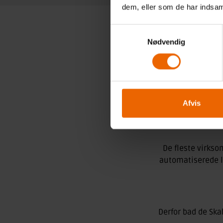
dem, eller som de har indsaml
Samtykkevalg
Nødvendig
AUT
Afvis
De fleste virkso
automatiserede lø
Derfor bad de Sk