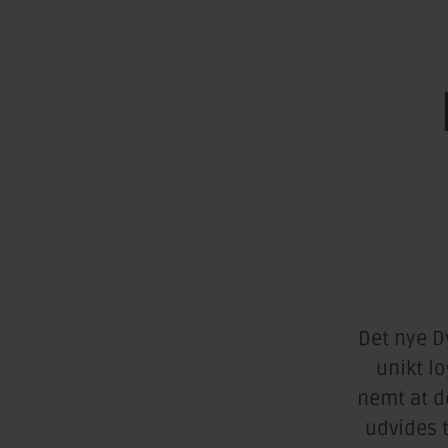
Det nye D
unikt l
nemt at de
udvides 