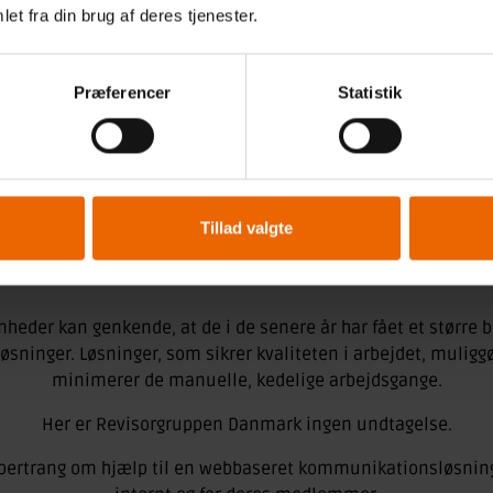
et fra din brug af deres tjenester.
Præferencer
Statistik
OMATISERING I F
Tillad valgte
mheder kan genkende, at de i de senere år har fået et større be
sninger. Løsninger, som sikrer kvaliteten i arbejdet, muligg
minimerer de manuelle, kedelige arbejdsgange.
Her er Revisorgruppen Danmark ingen undtagelse.
abertrang om hjælp til en webbaseret kommunikationsløsning