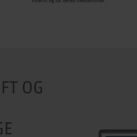
internt og for deres medlemmer.
ØFT OG
GE