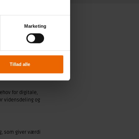
Marketing
OKUS
Tillad alle
hov for digitale,
ør vidensdeling og
, som giver værdi