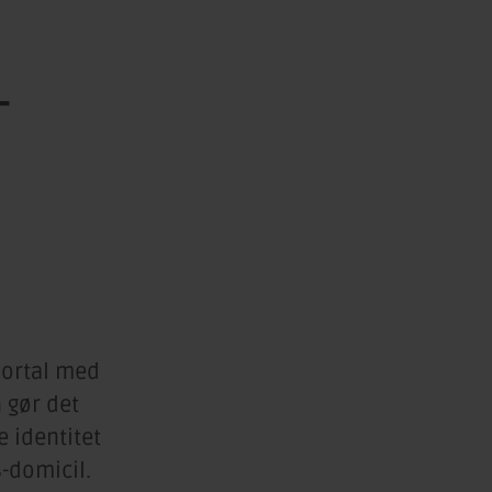
T
portal med
 gør det
e identitet
-domicil.