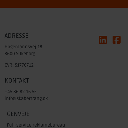
ADRESSE
LinkedIn
Faceb
Hagemannsvej 18
8600 Silkeborg
CVR: 51776712
KONTAKT
+45 86 82 16 55
info@skabertrang.dk
GENVEJE
Full-service reklamebureau