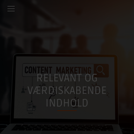
RELEVANT OG
VÆRDISKABENDE
INDHOLD