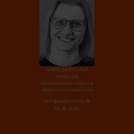
HANNE SKJØLSTRUP
MIKKELSEN
Kommunikations­rådgiver &
digital marketing­specialist
hsm@skabertrang.dk
46 98 16 01