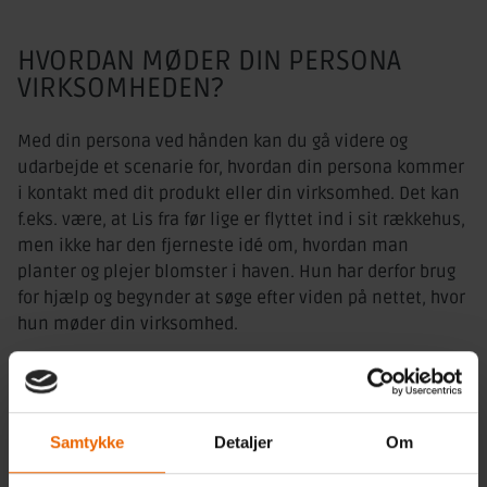
HVORDAN MØDER DIN PERSONA
VIRKSOMHEDEN?
Med din persona ved hånden kan du gå videre og
udarbejde et scenarie for, hvordan din persona kommer
i kontakt med dit produkt eller din virksomhed. Det kan
f.eks. være, at Lis fra før lige er flyttet ind i sit rækkehus,
men ikke har den fjerneste idé om, hvordan man
planter og plejer blomster i haven. Hun har derfor brug
for hjælp og begynder at søge efter viden på nettet, hvor
hun møder din virksomhed.
I scenariet kan du beskrive, hvordan din persona
opfatter din virksomhed og din hjemmeside, hvilket
giver dig en indsigt i, hvad du kan arbejde videre med
Samtykke
Detaljer
Om
for at forbedre kunderejsen. Start fra en ende af, og
forhold dig til hvad din persona vil synes om din