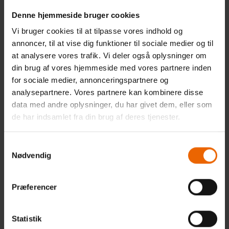
virksomheds tiltag – både online og offline.
Denne hjemmeside bruger cookies
Vi bruger cookies til at tilpasse vores indhold og
annoncer, til at vise dig funktioner til sociale medier og til
GÅ I GANG MED DET SAMME
at analysere vores trafik. Vi deler også oplysninger om
din brug af vores hjemmeside med vores partnere inden
Du kan nemt komme i gang med at lave din egen
for sociale medier, annonceringspartnere og
persona. Et godt begynder program til at lave en
analysepartnere. Vores partnere kan kombinere disse
persona er
www.xtensio.com
eller
Canva
, hvor du gratis
data med andre oplysninger, du har givet dem, eller som
kan oprette personaer i en allerede tilrettelagt
de har indsamlet fra din brug af deres tjenester.
skabelon.
God fornøjelse!
Samtykkevalg
Nødvendig
Når du ved hvem din målgruppe er, og har styr på din
persona kan du begynde at udarbejde det gode content -
Præferencer
se mere
her
.
Statistik