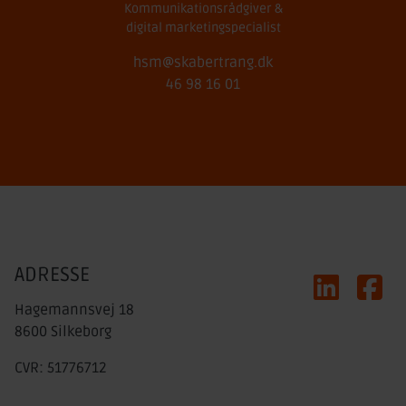
Kommunikations­rådgiver &
digital marketing­specialist
hsm@skabertrang.dk
46 98 16 01
ADRESSE
LinkedIn
Faceb
Hagemannsvej 18
8600 Silkeborg
CVR: 51776712