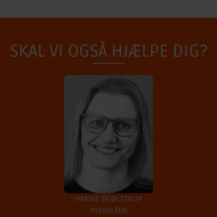
SKAL VI OGSÅ HJÆLPE DIG?
HANNE SKJØLSTRUP
MIKKELSEN